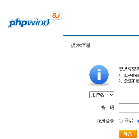
提示信息
您没有登
1、帖子ID
2、您还不
密 码
开启
隐身登录
登录