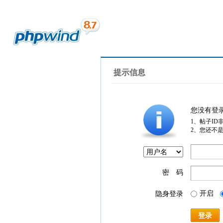
提示信息
您没有登
1、帖子ID
2、您还不
密 码
开启
隐身登录
登录