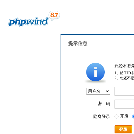
提示信息
您没有登
1、帖子ID
2、您还不
密 码
开启
隐身登录
登录