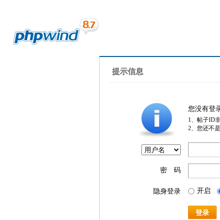
提示信息
您没有登
1、帖子ID
2、您还不
密 码
开启
隐身登录
登录